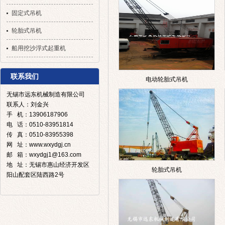
固定式吊机
轮胎式吊机
船用挖沙浮式起重机
联系我们
电动轮胎式吊机
无锡市远东机械制造有限公司
联系人：刘金兴
手 机：13906187906
电 话：0510-83951814
传 真：0510-83955398
网 址：www.wxydgj.cn
邮 箱：wxydgj1@163.com
地 址：无锡市惠山经济开发区
轮胎式吊机
阳山配套区陆西路2号