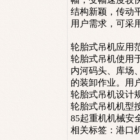
结构新颖，传动
用户需求，可采
轮胎式吊机
应用范
轮胎式吊机
使用
内河码头、库场
的装卸作业。用
轮胎式吊机
设计规
轮胎式吊机
机
型
85
起重机机械安
相关标签：
港口