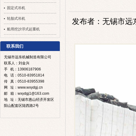
固定式吊机
轮胎式吊机
发布者：无锡市远东机械
船用挖沙浮式起重机
联系我们
无锡市远东机械制造有限公司
联系人：刘金兴
手 机：13906187906
电 话：0510-83951814
传 真：0510-83955398
网 址：www.wxydgj.cn
邮 箱：wxydgj1@163.com
地 址：无锡市惠山经济开发区
阳山配套区陆西路2号