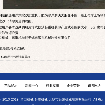
造的
船用浮式挖沙起重机
，能为客户解决大船驳小船，船上与岸上货物
挖沙、清除河道的功能。
据用户要求达到的
船用浮式挖沙起重机
装卸产量或者船的大小，设计出符
资和资源浪费。
口机械
起重机械
，
找无锡市远东机械制造有限公司
船用挖沙浮式起重机
FQ3船用挖沙浮式起重机
产品展示
新闻中心
行业应用
企业荣誉
销售网络
©
2013-2019
港口机械
,
起重机械
-无锡市远东机械制造有限公司 All Rights 