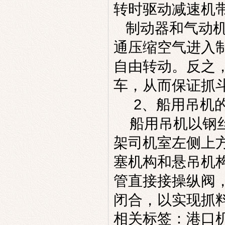
转时驱动减速机
制动器和气动机
通压缩空气进入
自由转动。反之
车，从而保证抓
2、
船用吊机
船用吊机
以钢
架司机室左侧上
塞机构和悬吊机
管直接接操纵阀
闭合，以实现抓
相关标签：
港口