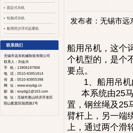
固定式吊机
轮胎式吊机
发布者：无锡市远东机械
船用挖沙浮式起重机
联系我们
船用吊机
，
这个
无锡市远东机械制造有限公司
个机型的，是个
联系人：刘金兴
手 机：13906187906
要点。
电 话：0510-83951814
1、
船用吊机
传 真：0510-83955398
网 址：www.wxydgj.cn
本系统由25马
邮 箱：wxydgj1@163.com
地 址：无锡市惠山经济开发区
置，钢丝绳及2
阳山配套区陆西路2号
臂杆上，另一端
上，通过两个滑